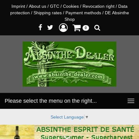
Imprint
/
About us
/
GTC
/
Cookies
/
Revocation right
/
Data
protection
/
Shipping rates
/
Payment methods
/
DE Absinthe
Shop
0
Please select the menu on the right...
Toggle
navigation
Select Language
▼