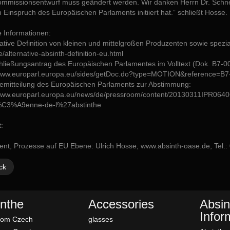
ommissionsentwurf muss geändert werden. Wir danken Herrn Dr. Schne
 Einspruch des Europäischen Parlaments initiiert hat.” schließt Hosse.
e Informationen:
native Definition von kleinen und mittelgroßen Produzenten sowie spezia
/alternative-absinth-definition-eu.html
chließungsantrag des Europäischen Parlamentes im Volltext (Dok. B7-0
/www.europarl.europa.eu/sides/getDoc.do?type=MOTION&reference=
semitteilung des Europäischen Parlaments zur Abstimmung:
/www.europarl.europa.eu/news/de/pressroom/content/20130311IPR0640
C3%A9enne-de-l%27abstinthe
:
ent, Prozesse auf EU Ebene: Ulrich Hosse, www.absinth-oase.de, Tel
ck
nthe
Accessories
Absin
Infor
rom Czech
glasses