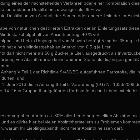
dung eines der nachstehenden Verfahren oder einer Kombination dies
ration und/oder Destillation zu weniger als 86 % vol;
eute Destillation von Alkohol, der Samen oder andere Teile der im Einl
;
igabe von natürlichen destillierten Extrakten der im Einleitungssatz di
Mindestalkoholgehalt von Absinth beträgt 40 % vol.
(alpha- und beta-)Thujongehalt von Absinth beträgt 5 mg bis 35 mg je Li
nth hat einen Mindestgehalt an Anethol von 0,5 g je Liter.
nth darf nicht mehr als 50 g Zucker je Liter, ausgedrückt als Invertzucke
 Färbung von Absinth dürfen keine anderen Stoffe als diejenigen gemä
hmen:
n Anhang V Teil 1 der Richtlinie 94/36/EG aufgeführten Farbstoffe, die
 dürfen, und
 1. Juni 2013 die in Anhang II Teil E Verordnung (EG) Nr. 1333/2008 
 14.2.6 in Gruppe II aufgeführten Farbstoffe, die in Lebensmitteln b
esen Vorgaben dürften ca. 80% aller heute hergestellten Absinthe, ni
und es dürfte hier bei vielen Absinthherstellern zu Problemen kommen
, warum Ihr Lieblingsabsinth nicht mehr Absinth heissen darf.