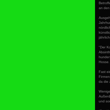
Betroff
an den
Ausgehe
Jahrhun
nördlic
künstli
jährli
“Der Ko
Absinth
hundert
Hosse.
Fast ei
Firmen 
da die 
Weniger
Außerd
und so