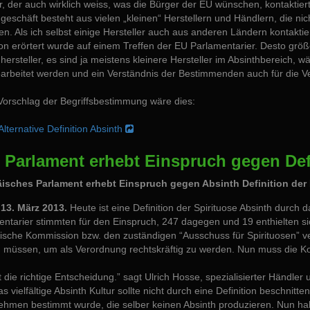
, der auch wirklich weiss, was die Bürger der EU wünschen, kontaktie
geschäft besteht aus vielen „kleinen“ Herstellern und Händlern, die n
en. Als ich selbst einige Hersteller auch aus anderen Ländern kontaktie
ion erörtert wurde auf einem Treffen der EU Parlamentarier. Desto größ
hersteller, es sind ja meistens kleinere Hersteller im Absinthbereich, 
arbeitet werden und ein Verständnis der Bestimmenden auch für die V
Vorschlag der Begriffsbestimmung wäre dies:
Alternative Definition Absinth
. Parlament erhebt Einspruch gegen Def
isches Parlament erhebt Einspruch gegen Absinth Definition de
13. März 2013.
Heute ist eine Definition der Spirituose Absinth durc
entarier stimmten für den Einspruch, 247 dagegen und 19 enthielten s
ische Kommission bzw. den zuständigen “Ausschuss für Spirituosen” v
 müssen, um als Verordnung rechtskräftig zu werden. Nun muss die K
t die richtige Entscheidung.” sagt Ulrich Hosse, spezialisierter Händler
s vielfältige Absinth Kultur sollte nicht durch eine Definition beschni
ehmen bestimmt wurde, die selber keinen Absinth produzieren. Nun hab