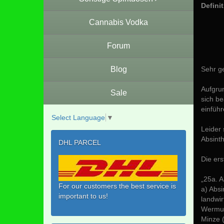
Defini
Cannabis Vodka
Forum
Blog
Sehr g
Aufgrun
Sale
sich be
einführ
Select Language
▼
Leider 
Absint
DHL PARCEL
Die ers
„25a. A
For our customers the best service is
a) Absi
important to us!
landwir
Wermut 
Minze 