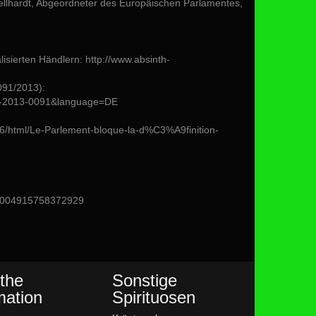
llhardt, Abgeordneter des Europäischen Parlamentes,
lisierten Händlern: http://www.absinth-
091/2013):
B7-2013-0091&language=DE
6/html/Le-Parlement-bloque-la-d%C3%A9finition-
.: 004915758372929
the
Sonstige
mation
Spirituosen