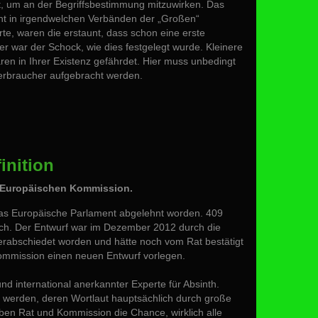
rt, um an der Begriffsbestimmung mitzuwirken. Das
icht in irgendwelchen Verbänden der „Großen“
rte, waren die erstaunt, dass schon eine erste
er war der Schock, wie dies festgelegt wurde. Kleinere
wären in Ihrer Existenz gefährdet. Hier muss unbedingt
erbraucher aufgebracht werden.
inition
r Europäischen Kommission.
h das Europäische Parlament abgelehnt worden. 409
ich. Der Entwurf war im Dezember 2012 durch die
erabschiedet worden und hätte noch vom Rat bestätigt
ommission einen neuen Entwurf vorlegen.
 und international anerkannter Experte für Absinth.
tten werden, deren Wortlaut hauptsächlich durch große
en Rat und Kommission die Chance, wirklich alle