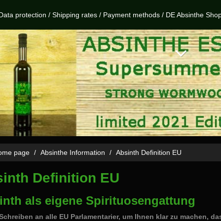
Data protection
/
Shipping rates
/
Payment methods
/
DE Absinthe Sho
me page
Absinthe Information
Absinth Definition EU
inth Definition EU
inth als eigene Spirituosengattung
Schreiben an alle EU Parlamentarier, um Ihnen klar zu machen, da