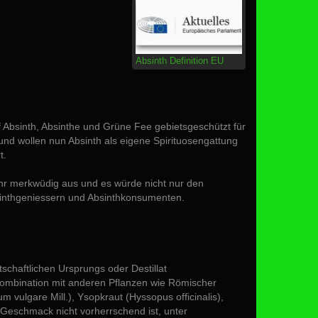
Absinth Definition EU
f Absinth, Absinthe und Grüne Fee gebietsgeschützt für
 und wollen nun Absinth als eigene Spirituosengattung
t.
sehr merkwüdig aus und es würde nicht nur den
sinthgeniessern und Absinthkonsumenten.
rtschaftlichen Ursprungs oder Destillat
 Kombination mit anderen Pflanzen wie Römischer
m vulgare Mill.), Ysopkraut (Hyssopus officinalis),
 Geschmack nicht vorherrschend ist, unter