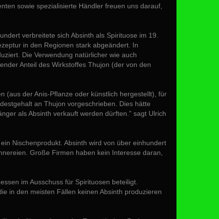
nten sowie spezialisierte Händler freuen uns darauf,
ert verbreitete sich Absinth als Spirituose im 19.
ezeptur in den Regionen stark abgeändert. In
uziert. Die Verwendung natürlicher wie auch
kender Anteil des Wirkstoffes Thujon (der von den
(aus der Anis-Pflanze oder künstlich hergestellt), für
ndestgehalt an Thujon vorgeschrieben. Dies hätte
änger als Absinth verkauft werden dürften.” sagt Ulrich
 ein Nischenprodukt. Absinth wird von über einhundert
ennereien. Große Firmen haben kein Interesse daran,
ssen im Ausschuss für Spirituosen beteiligt.
 in den meisten Fällen keinen Absinth produzieren