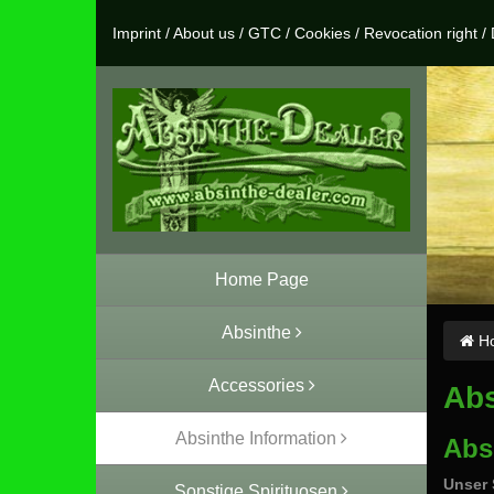
Imprint
/
About us
/
GTC
/
Cookies
/
Revocation right
/
Home Page
Absinthe
Ho
Accessories
Abs
Absinthe Information
Abs
Unser 
Sonstige Spirituosen