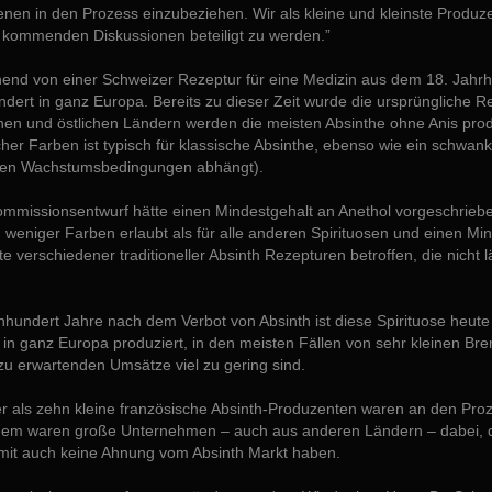
enen in den Prozess einzubeziehen. Wir als kleine und kleinste Produze
 kommenden Diskussionen beteiligt zu werden.”
nd von einer Schweizer Rezeptur für eine Medizin aus dem 18. Jahrhund
dert in ganz Europa. Bereits zu dieser Zeit wurde die ursprüngliche R
hen und östlichen Ländern werden die meisten Absinthe ohne Anis prod
cher Farben ist typisch für klassische Absinthe, ebenso wie ein schwan
chen Wachstumsbedingungen abhängt).
mmissionsentwurf hätte einen Mindestgehalt an Anethol vorgeschrieben 
 weniger Farben erlaubt als für alle anderen Spirituosen und einen Mi
e verschiedener traditioneller Absinth Rezepturen betroffen, die nicht l
nhundert Jahre nach dem Verbot von Absinth ist diese Spirituose heute
in ganz Europa produziert, in den meisten Fällen von sehr kleinen Br
zu erwartenden Umsätze viel zu gering sind.
 als zehn kleine französische Absinth-Produzenten waren an den Proze
em waren große Unternehmen – auch aus anderen Ländern – dabei, die
mit auch keine Ahnung vom Absinth Markt haben.