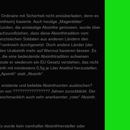
rdinaire mit Sicherheit nicht anisüberladen, denn es
inthium) basierte. Auch heutige „Magenbitter“
 Kunden, die anislastige Absinthe genossen, wurde über
chzuvollziehen, dass diese Absinthtradition vom
 Französischen Soldaten aus anderen Ländern den
in Frankreich durchgesetzt. Doch andere Länder (der
 den Urabsinth mehr auf Wermut basieren liessen. Es
, die eine bedeutende Absinthtradition aufweisen
sste er wiederum ein EU Gesetz verstehen, das nicht
inth mit mindestens 0,5g je Liter Anethol herzustellen.
psinth“ statt „Absinth“.
 existente und beliebte Absinthsorten auslöschen?
ition von ???????????????? Jahren zurückblickt. Der
eschmacklich auch sehr anerkannter „roter“ Absinth.
s wurde kein namhafter Absinthhersteller oder