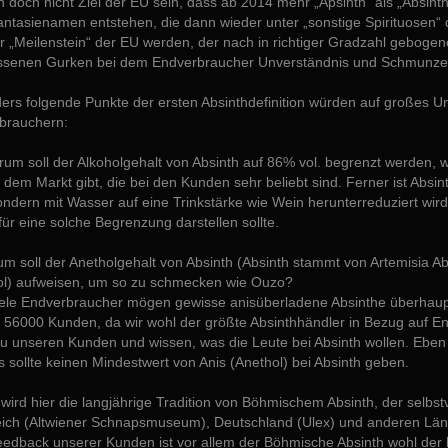
 doch nicht Ziel der EU sein, dass ab 2014 mehr „Apsinth“ als „Absint
antasienamen entstehen, die dann wieder unter „sonstige Spirituosen“ 
er „Meilenstein“ der EU werden, der nach in richtiger Gradzahl gebog
ssenen Gurken bei dem Endverbraucher Unverständnis und Schmunzel
rs folgende Punkte der ersten Absinthdefinition würden auf großes Un
brauchern:
rum soll der Alkoholgehalt von Absinth auf 86% vol. begrenzt werden,
f dem Markt gibt, die bei den Kunden sehr beliebt sind. Ferner ist Absi
ondern mit Wasser auf eine Trinkstärke wie Wein herunterreduziert wird
ür eine solche Begrenzung darstellen sollte.
m soll der Anetholgehalt von Absinth (Absinth stammt von Artemisia A
ol) aufweisen, um so zu schmecken wie Ouzo?
iele Endverbraucher mögen gewisse anisüberladene Absinthe überhaup
. 56000 Kunden, da wir wohl der größte Absinthhändler in Bezug auf E
zu unseren Kunden und wissen, was die Leute bei Absinth wollen. Ebe
s sollte keinen Mindestwert von Anis (Anethol) bei Absinth geben.
wird hier die langjährige Tradition von Böhmischem Absinth, der selbst
eich (Altwiener Schnapsmuseum), Deutschland (Ulex) und anderen Lände
dback unserer Kunden ist vor allem der Böhmische Absinth wohl der be