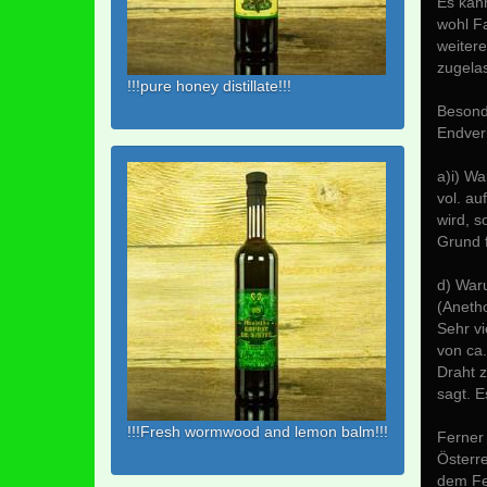
Es kann
wohl F
weiter
zugela
!!!pure honey distillate!!!
Besonde
Endver
a)i) Wa
vol. au
wird, s
Grund f
d) Waru
(Aneth
Sehr v
von ca
Draht 
sagt. E
!!!Fresh wormwood and lemon balm!!!
Ferner 
Österr
dem Fee