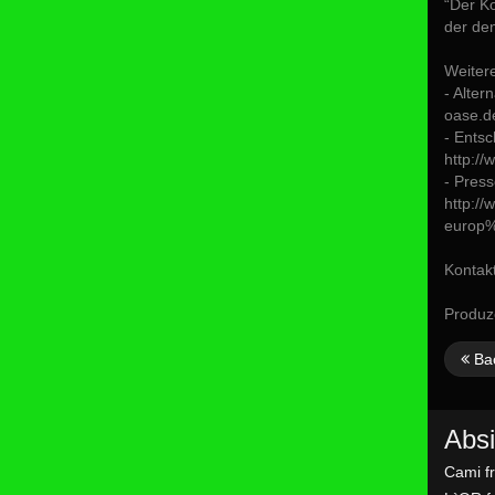
“Der K
der den
Weiter
- Alter
oase.de
- Ents
http:/
- Pres
http:/
europ%
Kontakt
Produz
Ba
Absi
Cami f