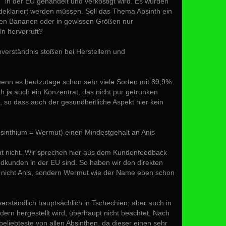
h“ in der EU gehandelt und verköstigt wird. Es würden
deklariert werden müssen. Soll das Thema Absinth ein
enen Bananen oder in gewissen Größen nur
n hervorruft?
verständnis stoßen bei Herstellern und
 wenn es heutzutage schon sehr viele Sorten mit 89,9%
nth ja auch ein Konzentrat, das nicht pur getrunken
, so dass auch der gesundheitliche Aspekt hier kein
bsinthium = Wermut) einen Mindestgehalt an Anis
t nicht. Wir sprechen hier aus dem Kundenfeedback
ndkunden in der EU sind. So haben wir den direkten
n nicht Anis, sondern Wermut wie der Name eben schon
verständlich hauptsächlich in Tschechien, aber auch in
rn hergestellt wird, überhaupt nicht beachtet. Nach
liebteste von allen Absinthen, da dieser einen sehr