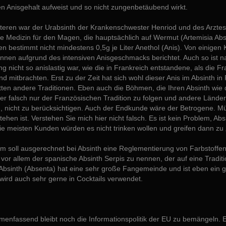
n Anisgehalt aufweist und so nicht zungenbetäubend wirkt.
eren war der Urabsinth der Krankenschwester Henriod und des Arztes O
e Medizin für den Magen, die hauptsächlich auf Wermut (Artemisia Abs
en bestimmt nicht mindestens 0,5g je Liter Anethol (Anis). Von einigen
nen aufgrund des intensiven Anisgeschmacks berichtet. Auch so ist na
g nicht so anislastig war, wie die in Frankreich entstandene, als die
nd mitbrachten. Erst zu der Zeit hat sich wohl dieser Anis im Absinth 
tten andere Traditionen. Eben auch die Böhmen, die Ihren Absinth wie
er falsch nur der Französischen Tradition zu folgen und andere Länder
, nicht zu berücksichtigen. Auch der Endkunde wäre der Betrogene. Mü
tehen ist. Verstehen Sie mich hier nicht falsch. Es ist kein Problem, Abs
e meisten Kunden würden es nicht trinken wollen und greifen dann zu „A
m soll ausgerechnet bei Absinth eine Reglementierung von Farbstoffen
t vor allem der spanische Absinth Serpis zu nennen, der auf eine Trad
Absinth (Absenta) hat eine sehr große Fangemeinde und ist eben ein g
wird auch sehr gerne in Cocktails verwendet.
enfassend bleibt noch die Informationspolitik der EU zu bemängeln. E