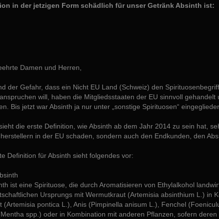
tion in der jetzigen Form schädlich für unser Getränk Absinth ist:
eehrte Damen und Herren,
d der Gefahr, dass ein Nicht EU Land (Schweiz) den Spirituosenbegrif
anspruchen will, haben die Mitgliedsstaaten der EU sinnvoll gehandelt
en. Bis jetzt war Absinth ja nur unter „sonstige Spirituosen“ eingeglieder
sieht die erste Definition, wie Absinth ab dem Jahr 2014 zu sein hat, 
hherstellern in der EU schaden, sondern auch den Endkunden, den Ab
te Definition für Absinth sieht folgendes vor:
bsinth
nth ist eine Spirituose, die durch Aromatisieren von Ethylalkohol landwi
tschaftlichen Ursprungs mit Wermutkraut (Artemisia absinthium L.) in
(Artemisia pontica L.), Anis (Pimpinella anisum L.), Fenchel (Foeniculu
(Mentha spp.) oder in Kombination mit anderen Pflanzen, sofern deren