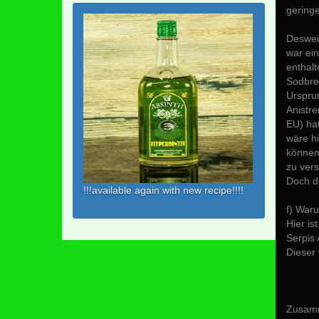
geringe
Desweit
war ein
enthalt
Sodbren
Ursprun
Anistre
EU) ha
wäre hi
können
zu vers
Doch di
!!!available again with new recipe!!!!
f) Waru
Hier is
Serpis 
Dieser 
Zusamm