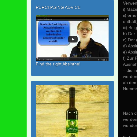
Verwen
PURCHASING ADVICE
i) Maze
ii) ern
enthält
iii) Be
b) Der 
c) Der 
d) Absi
e) Absi
f) Zur
Find the right Absinthe!
Ausna
– die i
werden
ab dem
Nummer
Nach di
werden 
wundern