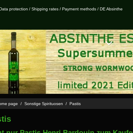
Data protection
/
Shipping rates
/
Payment methods
/
DE Absinthe
me page
Sonstige Spirituosen
Pastis
tis
ht nur Pastis Henri Bardouin zum Kauf