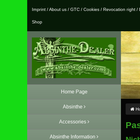
Imprint
/
About us
/
GTC
/
Cookies
/
Revocation right
/
Shop
Home Page
Absinthe
Ho
Accessories
Pas
Absinthe Information
Nic