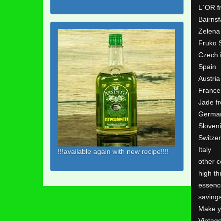
L`OR f
Bairns
Zelena
Fruko 
Czech 
Spain
Austria
France
Jade f
Germa
Sloven
Switze
Italy
!!!available again with new recipe!!!!
other c
high th
essenc
saving
Make y
Vintag