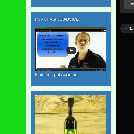
mo
PURCHASING ADVICE
Ba
Find the right Absinthe!