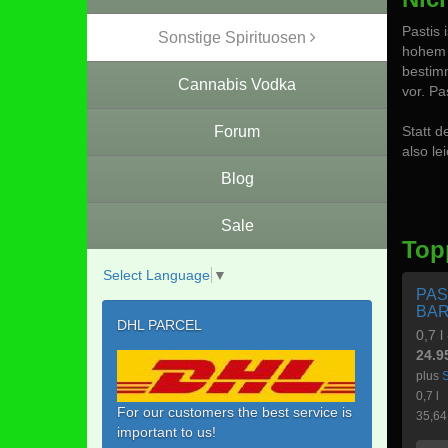
Pastis 
Sonstige Spirituosen
hohem 
bestim
Cannabis Vodka
vor. Pa
Forum
Statt d
also le
Blog
Sale
Top
Select Language
▼
PAS
BA
DHL PARCEL
0,7 l
24.9
plus
S
0,7 l
For our customers the best service is
35,64
important to us!