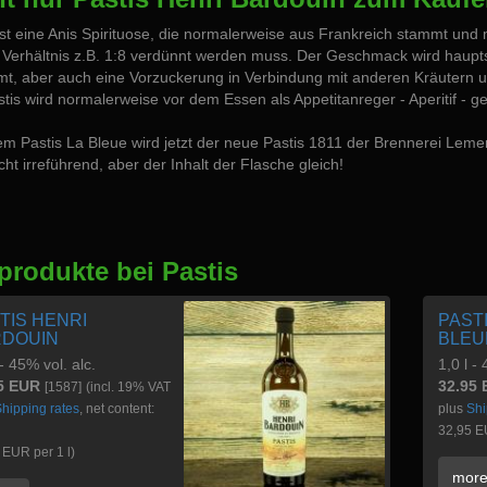
ist eine Anis Spirituose, die normalerweise aus Frankreich stammt und 
Verhältnis z.B. 1:8 verdünnt werden muss. Der Geschmack wird haupts
mt, aber auch eine Vorzuckerung in Verbindung mit anderen Kräutern u
stis wird normalerweise vor dem Essen als Appetitanreger - Aperitif - g
em Pastis La Bleue wird jetzt der neue Pastis 1811 der Brennerei Lemerci
icht irreführend, aber der Inhalt der Flasche gleich!
produkte bei Pastis
TIS HENRI
PAST
RDOUIN
BLEU
 - 45% vol. alc.
1,0 l -
5 EUR
32.95
[1587]
(incl. 19% VAT
hipping rates
, net content:
plus
Shi
32,95 EU
 EUR per 1 l)
mor