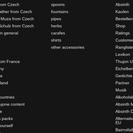
rom Czech
spoons
Absinth
father from Czech
fountains
Kaufen
 Muza from Czech
pipes
Bestellen
Schulz from Czech
herbs
Shop
in general
carafes
Ratings
shirts
Customer
other accessories
Ranglist
Lexikon
rom France
Thujon U
ny
Eichelber
ia
Gedichte
rland
Partner
Musik
ountries
Alkohols
ujone content
Absinth 
e
Absinth D
s packs
Alternati
EU
ourself
Bairnsfat
e