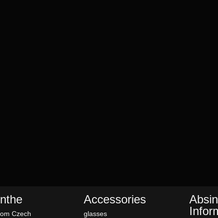
nthe
Accessories
Absin
Infor
rom Czech
glasses