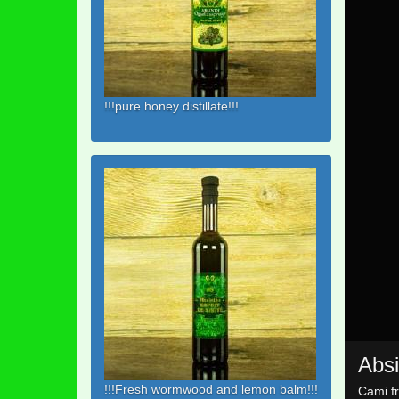
!!!pure honey distillate!!!
Absi
!!!Fresh wormwood and lemon balm!!!
Cami f