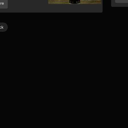
re
ck