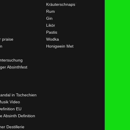
Kräuterschnaps
Rum
Gin
Likör
Pastis
 praise
Wodka
en
Honigwein Met
ntersuchung
ger Absinthfest
kandal in Tschechien
Musik Video
efinition EU
ve Absinth Definition
her Destillerie