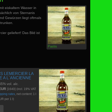
mit eiskaltem Wasser in
ächlich von Sternanis
nd Gewürzen liegt oftmals
etrunken.
er geliefert! Das Bild ist
Pastis
IS LEMERCIER LA
E A L`ANCIENNE
 45% vol. alc.
 EUR
[1640]
(incl. 19% VAT
pping rates
, net content: 1 l
R per 1 l)
e