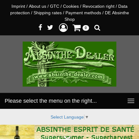
Imprint
/
About us
/
GTC
/
Cookies
/
Revocation right
/
Data
protection
/
Shipping rates
/
Payment methods
/
DE Absinthe
Shop
0
Please select the menu on the right...
Toggle
navigation
Select Language
▼