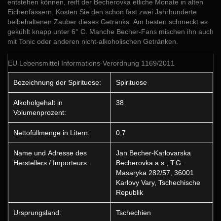
entstehen können, reift der Becherovka etliche Monate in alten
Eichenfässern. Kosten Sie den schon fast zwei Jahrhunderte
beibehaltenen Zauber dieses Getränks. Am besten schmeckt es
gekühlt knapp unter 6° C. Manche Becher-Fans mischen ihn auch
mit Tonic oder anderen nicht-alkoholischen Getränken.
EU Lebensmittel Informations-Verordnung 1169/2011
Bezeichnung der Spirituose:
Spirituose
Alkoholgehalt in
38
Volumenprozent:
Nettofüllmenge in Litern:
0,7
Name und Adresse des
Jan Becher-Karlovarska
Herstellers / Importeurs:
Becherovka a.s., T.G.
Masaryka 282/57, 36001
Karlovy Vary, Tschechische
Republik
Ursprungsland:
Tschechien