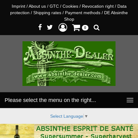
Imprint
/
About us
/
GTC
/
Cookies
/
Revocation right
/
Data
protection
/
Shipping rates
/
Payment methods
/
DE Absinthe
Shop
0
Please select the menu on the right...
Toggle
navigation
Select Language
▼