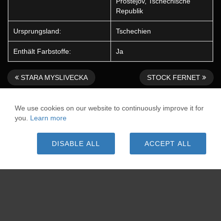
Prostejov, Tschechische
Republik
Ursprungsland:
Tschechien
Enthält Farbstoffe:
Ja
STARA MYSLIVECKA
STOCK FERNET
We use cookies on our website to continuously improve it for
* Applies to deliveries to Germany. Delivery times for other
you.
Learn more
countries and information on how to calculate the delivery date
can be found here:
Shipping information
All prices incl. VAT plus
shipping costs
, unless otherwise stated
DISABLE ALL
ACCEPT ALL
Copyright 2026
WWW.ABSINTHE-DEALER.EU
. All rights
reserved.