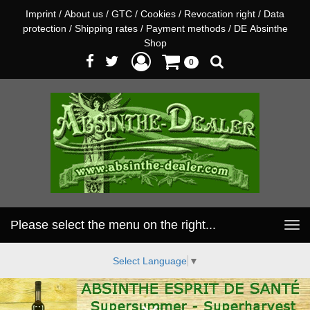
Imprint
/
About us
/
GTC
/
Cookies
/
Revocation right
/
Data
protection
/
Shipping rates
/
Payment methods
/
DE Absinthe
Shop
0
Please select the menu on the right...
Toggle
navigation
Select Language
▼