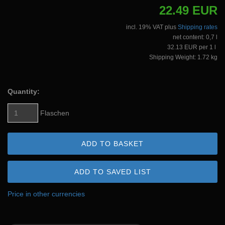
22.49 EUR
incl. 19% VAT plus
Shipping rates
net content: 0,7 l
32.13 EUR per 1 l
Shipping Weight: 1.72 kg
Quantity:
Flaschen
ADD TO BASKET
ADD TO SAVED LIST
Price in other currencies