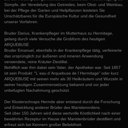
Sümpfe, der Veredelung des Getreides, beim Obst- und Weinbau,
bei der Pflege der Garten und Heilpflanzen leisteten Sie
Unschätzbares für die Europäische Kultur und die Gesundheit
unserer Vorfahren.
Bruder Darius, Krankenpfleger im Mutterhaus zu Hermitage,
gelang durch viele Versuche die Grobform des heutigen
ARQUEBUSE
Bruder Emanuel, ebenfalls in der Krankenpflege tätig, verfeinerte
das ursprünglich zur äußeren und inneren Anwendung
verwendete, reine Kräuter-Destillat.
Behilflich war ihm dabei sein Vater, der Apotheker war. Seit 1857
ist sein Produkt: "L`eau d`Arquebuse de l`Hermitage" oder kurz
ARQUEBUSE mit seinen mehr als 30 Heilkräutern und Wurzeln in
seiner heutigen Zusammensetzung bekannt und vor jeder
unbefugten Nachahmung geschützt.
Der Klosterschnaps Hermite aber entstand durch die Forschung
und Entwicklung anderer Brüder des Maristenordens.
Seit über 150 Jahren wird diese wertvolle Köstlichkeit nach einer
bewährten Rezeptur im Hause der Maristenbrüder destilliert und
erfreut sich bei Kennern großer Beliebtheit.