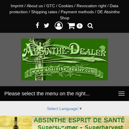
Imprint
/
About us
/
GTC
/
Cookies
/
Revocation right
/
Data
protection
/
Shipping rates
/
Payment methods
/
DE Absinthe
Shop
0
Please select the menu on the right...
Toggle
navigation
Select Language
▼