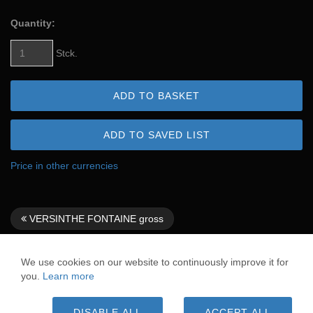
Quantity:
Stck.
ADD TO BASKET
ADD TO SAVED LIST
Price in other currencies
VERSINTHE FONTAINE gross
We use cookies on our website to continuously improve it for
* Applies to deliveries to Germany. Delivery times for other
you.
Learn more
countries and information on how to calculate the delivery date
can be found here:
Shipping information
All prices incl. VAT plus
shipping costs
, unless otherwise stated
DISABLE ALL
ACCEPT ALL