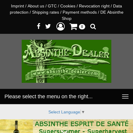
Imprint
/
About us
/
GTC
/
Cookies
/
Revocation right
/
Data
protection
/
Shipping rates
/
Payment methods
/
DE Absinthe
Shop
0
Please select the menu on the right...
Toggle
navigation
Select Language
▼