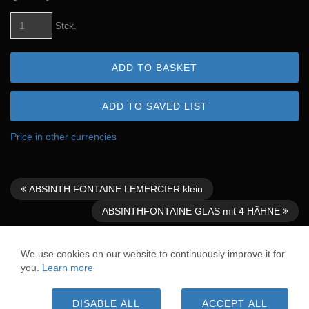
Stck.
ADD TO BASKET
ADD TO SAVED LIST
Price in other currencies
ABSINTH FONTAINE LEMERCIER klein
ABSINTHFONTAINE GLAS mit 4 HÄHNE
We use cookies on our website to continuously improve it for
* Applies to deliveries to Germany. Delivery times for other
you.
Learn more
countries and information on how to calculate the delivery date
can be found here:
Shipping information
All prices incl. VAT plus
shipping costs
, unless otherwise stated
DISABLE ALL
ACCEPT ALL