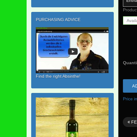
Enthä
Produc
PURCHASING ADVICE
Avail
Quanti
Find the right Absinthe!
A
Price i
FE