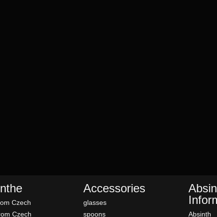
nthe
Accessories
Absin
Infor
rom Czech
glasses
rom Czech
spoons
Absinth