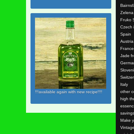
Bairns
Zelena
Fruko 
Czech 
Spain
Austria
France
Jade f
Germa
Sloven
Switze
Italy
other c
!!!available again with new recipe!!!!
high th
essenc
saving
Make y
Vintag