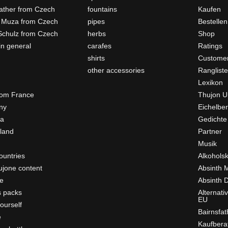
father from Czech
fountains
Kaufen
 Muza from Czech
pipes
Bestellen
Schulz from Czech
herbs
Shop
in general
carafes
Ratings
shirts
Customer
other accessories
Ranglist
Lexikon
rom France
Thujon U
ny
Eichelber
ia
Gedichte
rland
Partner
Musik
ountries
Alkohols
ujone content
Absinth 
e
Absinth D
s packs
Alternati
EU
ourself
Bairnsfat
e
Kaufbera