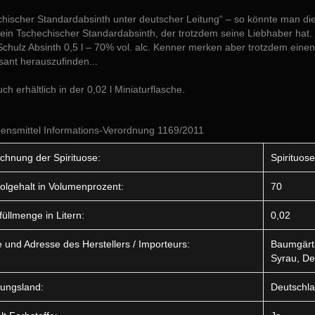
chischer Standardabsinth unter deutscher Leitung“ – so könnte man di
ein Tschechischer Standardabsinth, der trotzdem seine Liebhaber hat. 
chulz Absinth 0,5 l – 70% vol. alc. Kenner merken aber trotzdem eine
sant herauszufinden...
uch erhältlich in der 0,02 l Miniaturflasche.
ensmittel Informations-Verordnung 1169/2011
chnung der Spirituose:
Spirituose
olgehalt in Volumenprozent:
70
füllmenge in Litern:
0,02
und Adresse des Herstellers / Importeurs:
Baumgärtn
Syrau, De
ungsland:
Deutschl