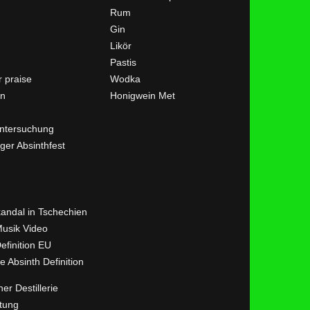
Rum
Gin
Likör
Pastis
 praise
Wodka
en
Honigwein Met
ntersuchung
ger Absinthfest
kandal in Tschechien
Musik Video
efinition EU
ve Absinth Definition
her Destillerie
tung