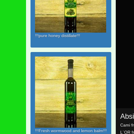
!!!pure honey distillate!!!
Absi
Cami f
!!!Fresh wormwood and lemon balm!!!
L`OR f