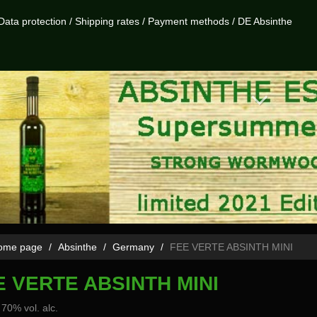
Data protection
/
Shipping rates
/
Payment methods
/
DE Absinthe
me page
Absinthe
Germany
FEE VERTE ABSINTH MINI
E VERTE ABSINTH MINI
- 70% vol. alc.