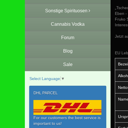
„Tsche
Sonstige Spirituosen
Eben - 
Fruko S
Cannabis Vodka
Interes
Jetzt a
Forum
Blog
EU Leb
Bezei
Sale
Alkoh
Select Language
▼
Netto
DHL PARCEL
Name 
Urspr
For our customers the best service is
important to us!