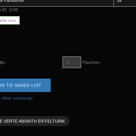
lt Farbstoffe:
Ja
t ID: 1195
able now
ty:
Flaschen
DD TO SAVED LIST
n other currencies
E VERTE ABSINTH EIFFELTURM