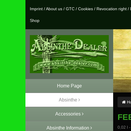
Imprint
/
About us
/
GTC
/
Cookies
/
Revocation right
/
Shop
Home Page
Absinthe
Ho
Accessories
FE
0,02 l 
Absinthe Information