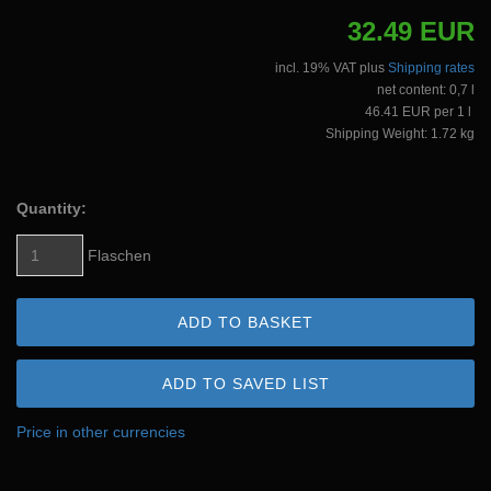
32.49 EUR
incl. 19% VAT plus
Shipping rates
net content: 0,7 l
46.41 EUR per 1 l
Shipping Weight: 1.72 kg
Quantity:
Flaschen
ADD TO BASKET
ADD TO SAVED LIST
Price in other currencies