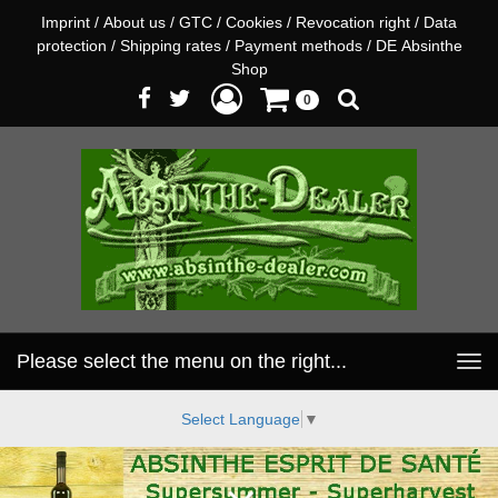
Imprint
/
About us
/
GTC
/
Cookies
/
Revocation right
/
Data
protection
/
Shipping rates
/
Payment methods
/
DE Absinthe
Shop
0
Please select the menu on the right...
Toggle
navigation
Select Language
▼