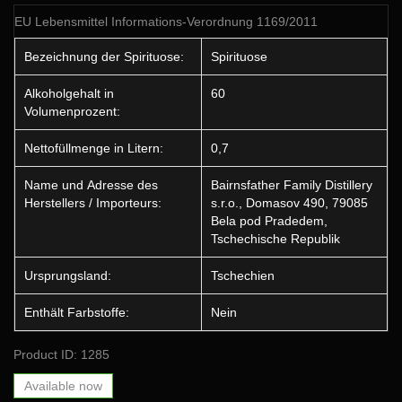
EU Lebensmittel Informations-Verordnung 1169/2011
Bezeichnung der Spirituose:
Spirituose
Alkoholgehalt in
60
Volumenprozent:
Nettofüllmenge in Litern:
0,7
Name und Adresse des
Bairnsfather Family Distillery
Herstellers / Importeurs:
s.r.o., Domasov 490, 79085
Bela pod Pradedem,
Tschechische Republik
Ursprungsland:
Tschechien
Enthält Farbstoffe:
Nein
Product ID: 1285
Available now