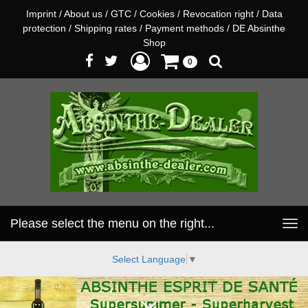
Imprint
/
About us
/
GTC
/
Cookies
/
Revocation right
/
Data
protection
/
Shipping rates
/
Payment methods
/
DE Absinthe
Shop
0
Please select the menu on the right...
Toggle
navigation
Select Language
▼