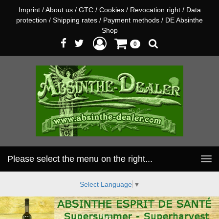
Imprint
/
About us
/
GTC
/
Cookies
/
Revocation right
/
Data
protection
/
Shipping rates
/
Payment methods
/
DE Absinthe
Shop
0
Please select the menu on the right...
Toggle
navigation
Select Language
▼