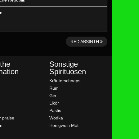
che Republik
en
RED ABSINTH
the
Sonstige
mation
Spirituosen
Kräuterschnaps
Rum
Gin
Likör
Pastis
 praise
Wodka
en
Honigwein Met