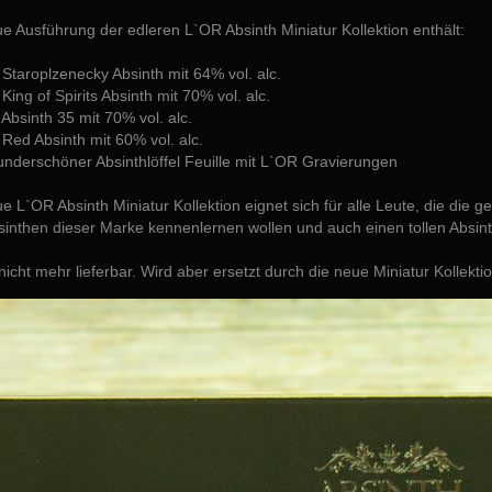
e Ausführung der edleren L`OR Absinth Miniatur Kollektion enthält:
l Staroplzenecky Absinth mit 64% vol. alc.
l King of Spirits Absinth mit 70% vol. alc.
l Absinth 35 mit 70% vol. alc.
l Red Absinth mit 60% vol. alc.
underschöner Absinthlöffel Feuille mit L`OR Gravierungen
e L`OR Absinth Miniatur Kollektion eignet sich für alle Leute, die di
inthen dieser Marke kennenlernen wollen und auch einen tollen Absinth
nicht mehr lieferbar. Wird aber ersetzt durch die neue Miniatur Kollekti