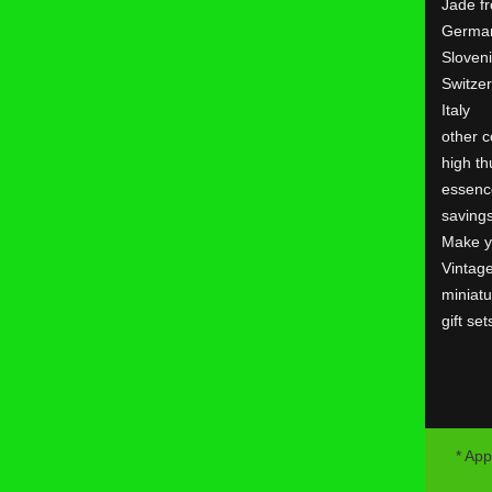
Jade f
Germa
Sloven
Switze
Italy
other c
high th
essenc
saving
Make y
Vintag
miniatu
gift set
* App