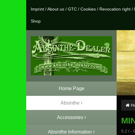
Imprint
/
About us
/
GTC
/
Cookies
/
Revocation right
/
Shop
Home Page
Absinthe
Ho
Accessories
MI
0,2 l - 
Absinthe Information