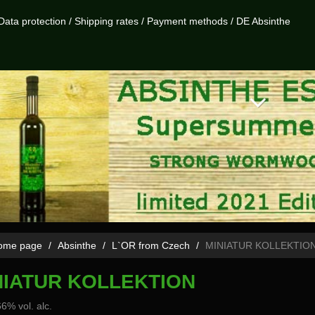
Data protection
/
Shipping rates
/
Payment methods
/
DE Absinthe
me page
Absinthe
L`OR from Czech
MINIATUR KOLLEKTIO
NIATUR KOLLEKTION
66% vol. alc.