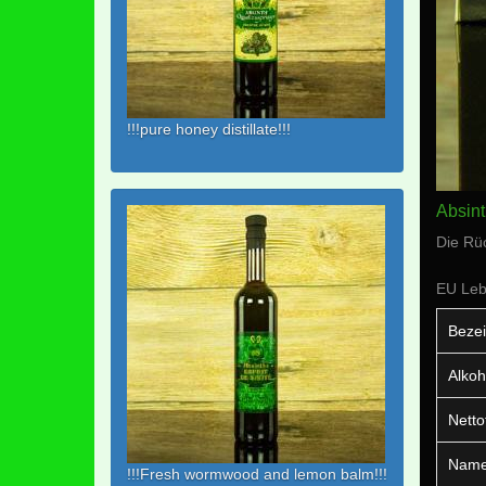
!!!pure honey distillate!!!
Absint
Die Rüc
EU Leb
Bezei
Alkoh
Netto
Name 
!!!Fresh wormwood and lemon balm!!!