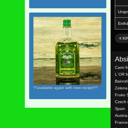
Urspr
Enthä
KI
Absi
Cami f
L`OR f
Bairns
!!!available again with new recipe!!!!
Zelena
Fruko 
Czech 
Spain
Austria
France