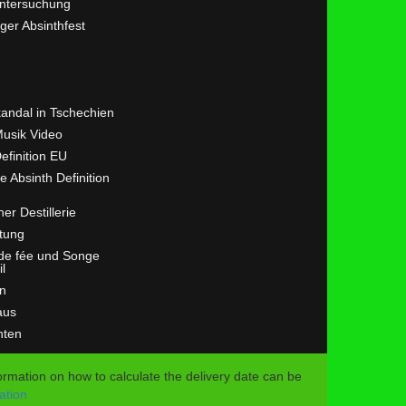
ntersuchung
ger Absinthfest
kandal in Tschechien
Musik Video
efinition EU
ve Absinth Definition
her Destillerie
tung
 de fée und Songe
il
n
aus
hten
formation on how to calculate the delivery date can be
ation