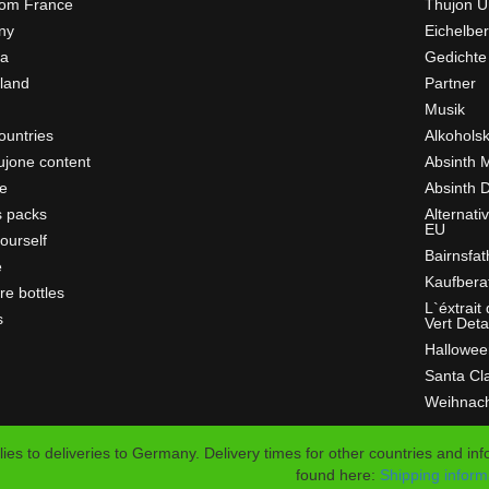
rom France
Thujon U
ny
Eichelber
ia
Gedichte
rland
Partner
Musik
ountries
Alkohols
ujone content
Absinth 
e
Absinth D
s packs
Alternati
EU
ourself
Bairnsfat
e
Kaufbera
re bottles
L`éxtrait
s
Vert Deta
Hallowee
Santa Cl
Weihnac
lies to deliveries to Germany. Delivery times for other countries and in
found here:
Shipping inform