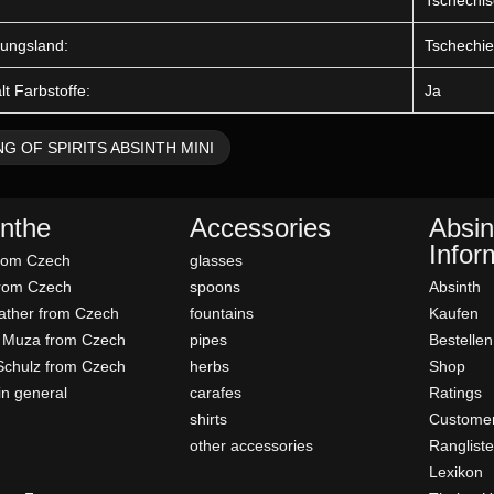
Tschechis
ungsland:
Tschechi
lt Farbstoffe:
Ja
NG OF SPIRITS ABSINTH MINI
nthe
Accessories
Absin
Infor
rom Czech
glasses
rom Czech
spoons
Absinth
father from Czech
fountains
Kaufen
 Muza from Czech
pipes
Bestellen
Schulz from Czech
herbs
Shop
in general
carafes
Ratings
shirts
Customer
other accessories
Ranglist
Lexikon