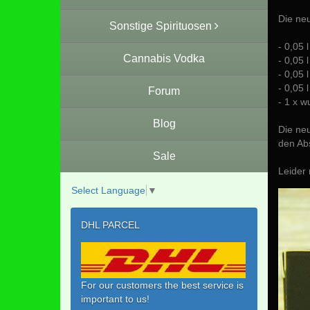
Die neu
Sonstige Spirituosen
- 0,05 
Cannabis Vodka
- 0,05 
- 0,05 
- 0,05 
Forum
- 1 x w
Blog
Die neu
den Abs
Sale
Leider 
Select Language
▼
DHL PARCEL
For our customers the best service is
important to us!